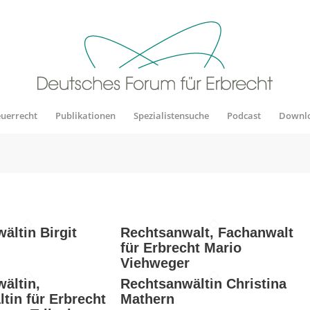
euerrecht
Publikationen
Spezialistensuche
Podcast
Downl
ältin Birgit
Rechtsanwalt, Fachanwalt
für Erbrecht Mario
Viehweger
ältin,
Rechtsanwältin Christina
tin für Erbrecht
Mathern