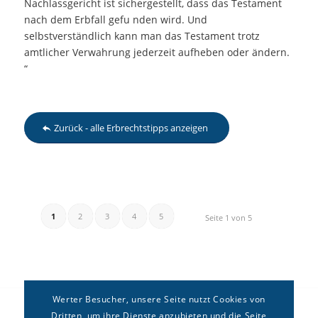
Nachlassgericht ist sichergestellt, dass das Testament
nach dem Erbfall gefu nden wird. Und
selbstverständlich kann man das Testament trotz
amtlicher Verwahrung jederzeit aufheben oder ändern.
“
Zurück - alle Erbrechtstipps anzeigen
1
2
3
4
5
Seite 1 von 5
Werter Besucher, unsere Seite nutzt Cookies von
Dritten, um ihre Dienste anzubieten und die Seite