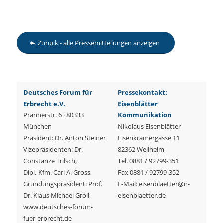
Zurück - alle Pressemitteilungen anzeigen
Deutsches Forum für
Pressekontakt:
Erbrecht e.V.
Eisenblätter
Prannerstr. 6 · 80333
Kommunikation
München
Nikolaus Eisenblätter
Präsident: Dr. Anton Steiner
Eisenkramergasse 11
Vizepräsidenten: Dr.
82362 Weilheim
Constanze Trilsch,
Tel. 0881 / 92799-351
Dipl.-Kfm. Carl A. Gross,
Fax 0881 / 92799-352
Gründungspräsident: Prof.
E-Mail: eisenblaetter@n-
Dr. Klaus Michael Groll
eisenblaetter.de
www.deutsches-forum-
fuer-erbrecht.de