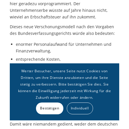
hier geradezu vorprogrammiert. Der
Unternehmenserbe wüsste auf Jahre hinaus nicht,
wieviel an Erbschaftsteuer auf ihn zukommt.
Dieses neue Verschonungsmodell nach den Vorgaben
des Bundesverfassungsgerichts würde also bedeuten:
enormer Personalaufwand für Unternehmen und
Finanzverwaltung,
entsprechende Kosten,
Planungsunsicherheit.
Werter Besucher, unsere Seite nutzt Cookies von
Dritten, um ihre Dienste anzubieten und die Seite
Die Reaktion betroffener Unternehmerfamilien ist klar.
stetig zu verbessern. Bitte bestätigen Sie dies. Sie
Auf sie würde ein solches Modell einen enormen
können die Einwilligung jederzeit mit Wirkung für die
Steuervermeidungsdruck ausüben: Flucht ins Ausland
Zukunft widerrufen oder ändern.
(Österreich kennt bekanntlich keine Erbschaftsteuer
mehr), Ausweichkonstruktionen über ausländische
Bestätigen
Individuell
Holdingstrukturen oder Ähnliches.
Damit wäre niemandem gedient, weder dem deutschen