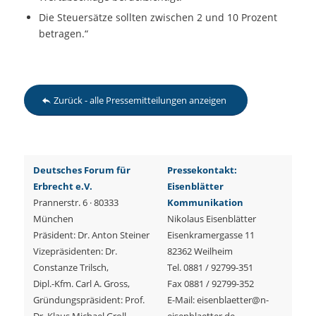
Die Steuersätze sollten zwischen 2 und 10 Prozent
betragen.“
Zurück - alle Pressemitteilungen anzeigen
Deutsches Forum für
Pressekontakt:
Erbrecht e.V.
Eisenblätter
Prannerstr. 6 · 80333
Kommunikation
München
Nikolaus Eisenblätter
Präsident: Dr. Anton Steiner
Eisenkramergasse 11
Vizepräsidenten: Dr.
82362 Weilheim
Constanze Trilsch,
Tel. 0881 / 92799-351
Dipl.-Kfm. Carl A. Gross,
Fax 0881 / 92799-352
Gründungspräsident: Prof.
E-Mail: eisenblaetter@n-