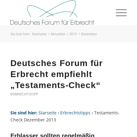
Du bist hier:
Startseite
/
Aktuelles
/
2013
/
Dezember
Deutsches Forum für
Erbrecht empfiehlt
„Testaments-Check“
ERBRECHTSTIPP
Sie sind hier:
Starseite
›
Erbrechtstipps
› Testaments-
Check Dezember 2013
Erblasser sollten regelmäßig