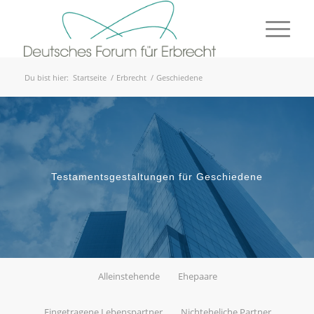
Du bist hier:
Startseite
/
Erbrecht
/
Geschiedene
Testamentsgestaltungen für Geschiedene
Alleinstehende
Ehepaare
Eingetragene Lebenspartner
Nichteheliche Partner