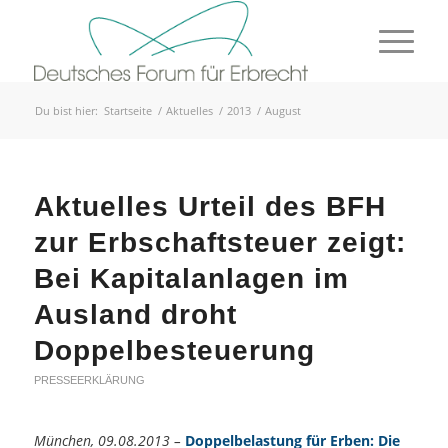
Du bist hier:
Startseite
/
Aktuelles
/
2013
/
August
Aktuelles Urteil des BFH
zur Erbschaftsteuer zeigt:
Bei Kapitalanlagen im
Ausland droht
Doppelbesteuerung
PRESSEERKLÄRUNG
München, 09.08.2013 –
Doppelbelastung für Erben: Die