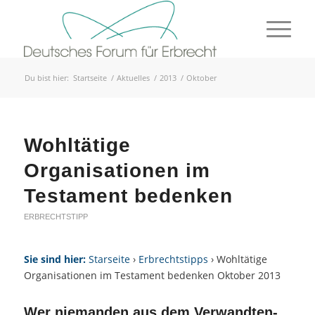
Du bist hier:
Startseite
/
Aktuelles
/
2013
/
Oktober
Wohltätige
Organisationen im
Testament bedenken
ERBRECHTSTIPP
Sie sind hier:
Starseite
›
Erbrechtstipps
› Wohltätige
Organisationen im Testament bedenken Oktober 2013
Wer niemanden aus dem Verwandten-