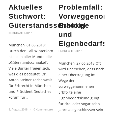
Aktuelles
Problemfall:
Stichwort:
Vorweggenom
Güterstandsschaukel
Erbfolge
und
ERBRECHTSTIPP
Eigenbedarfsk
München, 01.08.2018:
Durch den Fall Winterkorn
ERBRECHTSTIPP
ist sie in aller Munde: die
„Güterstandsschaukel“.
München, 27.06.2018 Oft
Viele Bürger fragen sich,
wird übersehen, dass nach
was dies bedeutet. Dr.
einer Übertragung im
Anton Steiner Fachanwalt
Wege der
für Erbrecht in München
vorweggenommenen
und Präsident Deutsches
Erbfolge eine
Forum für…
Eigenbedarfskündigung
für drei oder sogar zehn
Jahre ausgeschlossen sein
8. August 2018
/
0 Kommentare