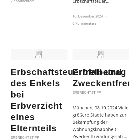
Erbschaftsteuer…
2 Kommentare
10. Dezember 2024
/
0 Kommentare
Erbschaftsteuerfreibetrag
Erbfall und
des Enkels
Zweckentfrem
bei
ERBRECHTSTIPP
Erbverzicht
München, 08.10.2024 Viele
größere Städte haben zur
eines
Bekämpfung der
Elternteils
Wohnungsknappheit
Zweckentfremdungssatzungen
ERBRECHTSTIPP