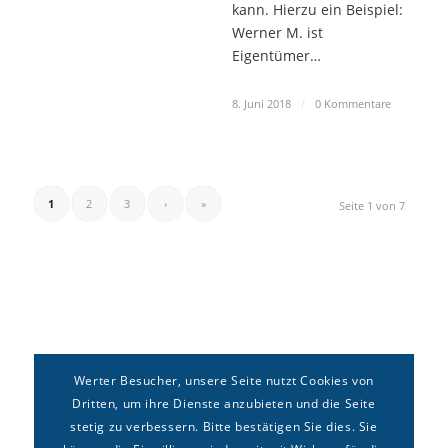
kann. Hierzu ein Beispiel:
Werner M. ist
Eigentümer…
8. Juni 2018
/
0 Kommentare
1
2
3
›
»
Seite 1 von 7
Werter Besucher, unsere Seite nutzt Cookies von
Dritten, um ihre Dienste anzubieten und die Seite
stetig zu verbessern. Bitte bestätigen Sie dies. Sie