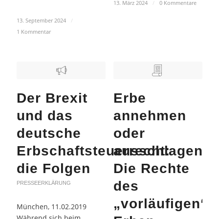
13. März 2024
/
0 Kommentare
13. September 2024
/
1 Kommentar
Der Brexit
Erbe
und das
annehmen
deutsche
oder
Erbschaftsteuerrecht:
ausschlagen?
die Folgen
Die Rechte
des
PRESSEERKLÄRUNG
„vorläufigen“
München, 11.02.2019
Während sich beim