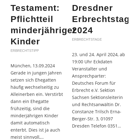
Testament:
Dresdner
Pflichtteil
Erbrechtstage
minderjähriger
2024
Kinder
ERBRECHTSTAGE
ERBRECHTSTIPP
23. und 24. April 2024, ab
19:00 Uhr Eckdaten
München, 13.09.2024
Veranstalter und
Gerade in jungen Jahren
Ansprechparter:
setzen sich Ehegatten
Deutsches Forum für
häufig wechselseitig zu
Erbrecht e.V. Sektion
Alleinerben ein. Verstirbt
Sachsen Sektionsleiterin
dann ein Ehegatte
und Rechtsanwältin Dr.
frühzeitig, sind die
Constanze Trilsch Erna-
minderjährigen Kinder
Berger-Str. 3, 01097
damit automatisch
Dresden Telefon 0351…
enterbt. Dies ist ja auch
meist sinnvoll,…