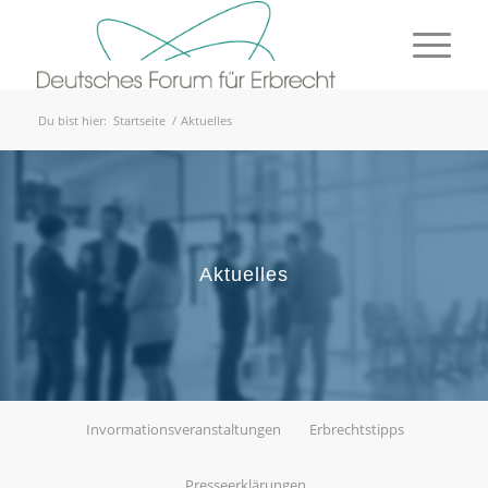
Du bist hier:
Startseite
/
Aktuelles
Aktuelles
Invormationsveranstaltungen
Erbrechtstipps
Presseerklärungen