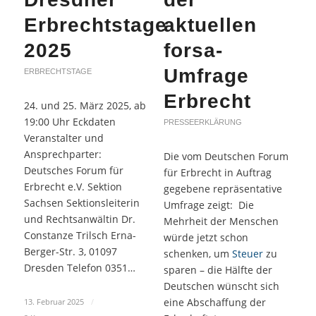
Erbrechtstage
aktuellen
2025
forsa-
Umfrage
ERBRECHTSTAGE
Erbrecht
24. und 25. März 2025, ab
19:00 Uhr Eckdaten
PRESSEERKLÄRUNG
Veranstalter und
Ansprechparter:
Die vom Deutschen Forum
Deutsches Forum für
für Erbrecht in Auftrag
Erbrecht e.V. Sektion
gegebene repräsentative
Sachsen Sektionsleiterin
Umfrage zeigt: Die
und Rechtsanwältin Dr.
Mehrheit der Menschen
Constanze Trilsch Erna-
würde jetzt schon
Berger-Str. 3, 01097
schenken, um
Steuer
zu
Dresden Telefon 0351…
sparen – die Hälfte der
Deutschen wünscht sich
eine Abschaffung der
13. Februar 2025
/