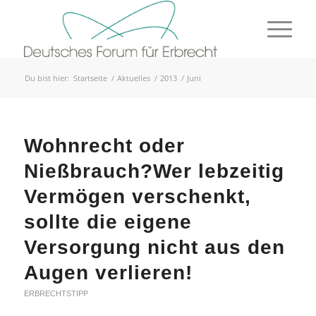
Du bist hier:
Startseite
/
Aktuelles
/
2013
/
Juni
Wohnrecht oder
Nießbrauch?Wer lebzeitig
Vermögen verschenkt,
sollte die eigene
Versorgung nicht aus den
Augen verlieren!
ERBRECHTSTIPP