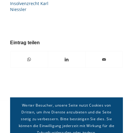
Insolvenzrecht Karl
Niessler
Eintrag teilen
Werter Besucher, unsere Seite nutzt Cookies von
Dritten, um ihre Dienste anzubieten und die Seite
stetig zu verbessern. Bitte bestätigen Sie dies. Sie
können die Einwilligung jederzeit mit Wirkung für die
Zukunft widerrufen oder ändern.