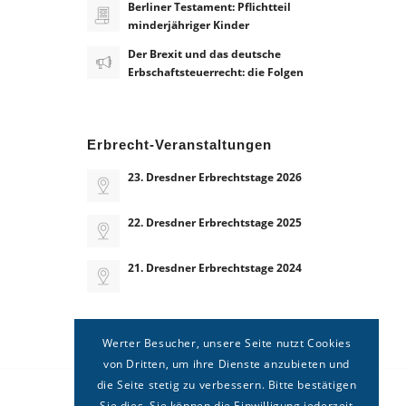
Berliner Testament: Pflichtteil
minderjähriger Kinder
Der Brexit und das deutsche
Erbschaftsteuerrecht: die Folgen
Erbrecht-Veranstaltungen
23. Dresdner Erbrechtstage 2026
22. Dresdner Erbrechtstage 2025
21. Dresdner Erbrechtstage 2024
Werter Besucher, unsere Seite nutzt Cookies
von Dritten, um ihre Dienste anzubieten und
die Seite stetig zu verbessern. Bitte bestätigen
Sie dies. Sie können die Einwilligung jederzeit