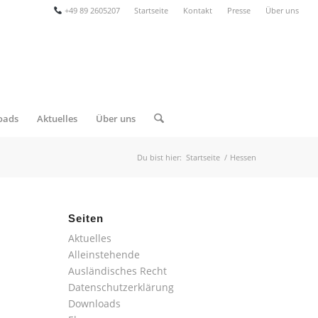
+49 89 2605207
Startseite
Kontakt
Presse
Über uns
oads
Aktuelles
Über uns
Du bist hier:
Startseite
/
Hessen
Seiten
Aktuelles
Alleinstehende
Ausländisches Recht
Datenschutzerklärung
Downloads