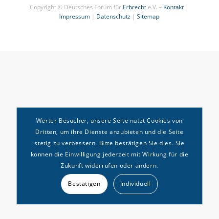
Copyright © Deutsches Forum für
Erbrecht
e.V. –
Kontakt
|
Impressum
|
Datenschutz
|
Sitemap
Werter Besucher, unsere Seite nutzt Cookies von
Dritten, um ihre Dienste anzubieten und die Seite
stetig zu verbessern. Bitte bestätigen Sie dies. Sie
können die Einwilligung jederzeit mit Wirkung für die
Zukunft widerrufen oder ändern.
Bestätigen
Individuell