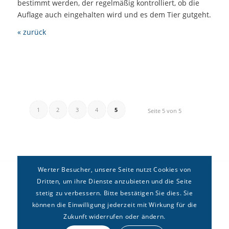
bestimmt werden, der regelmäßig kontrolliert, ob die
Auflage auch eingehalten wird und es dem Tier gutgeht.
« zurück
1
2
3
4
5
Seite 5 von 5
Werter Besucher, unsere Seite nutzt Cookies von
Dritten, um ihre Dienste anzubieten und die Seite
stetig zu verbessern. Bitte bestätigen Sie dies. Sie
können die Einwilligung jederzeit mit Wirkung für die
Zukunft widerrufen oder ändern.
Copyright © Deutsches Forum für
Erbrecht
e.V. –
Kontakt
|