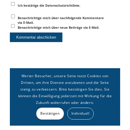
Ich bestätige die Datenschutzrichtlinie.
Benachrichtige mich über nachfolgende Kommentare
via E-Mail.
Benachrichtige mich über neue Beiträge via E-Mail.
Werter Besucher, unsere Seite nutzt Cookies von
Dritten, um ihre Dienste anzubieten und die Seite
stetig zu verbessern. Bitte bestätigen Sie dies. Sie
können die Einwilligung jederzeit mit Wirkung für die
Zukunft widerrufen oder ändern.
Copyright © Deutsches Forum für
Erbrecht
e.V. –
Kontakt
|
Bestätigen
Individuell
Impressum
|
Datenschutz
|
Sitemap