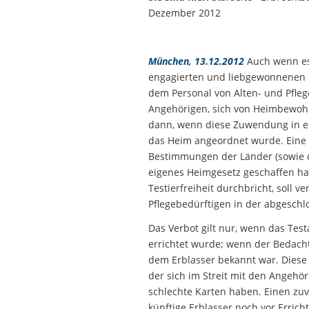
Dezember 2012
München, 13.12.2012
Auch wenn es 
engagierten und liebgewonnenen Pf
dem Personal von Alten- und Pfle
Angehörigen, sich von Heimbewohn
dann, wenn diese Zuwendung in ei
das Heim angeordnet wurde. Eine 
Bestimmungen der Länder (sowie d
eigenes Heimgesetz geschaffen hat
Testierfreiheit durchbricht, soll 
Pflegebedürftigen in der abgesch
Das Verbot gilt nur, wenn das Te
errichtet wurde; wenn der Bedach
dem Erblasser bekannt war. Diese R
der sich im Streit mit den Angehör
schlechte Karten haben. Einen zu
künftige Erblasser noch vor Erri