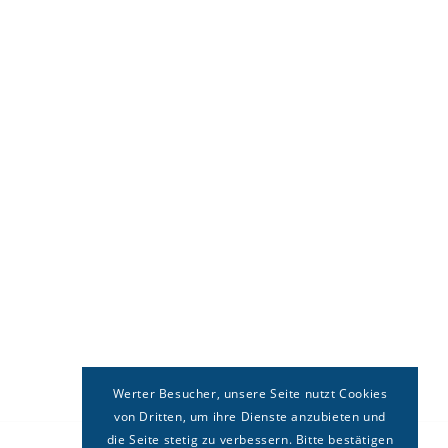
Werter Besucher, unsere Seite nutzt Cookies
von Dritten, um ihre Dienste anzubieten und
die Seite stetig zu verbessern. Bitte bestätigen