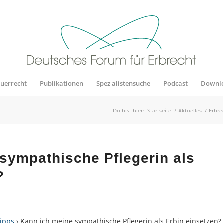
euerrecht
Publikationen
Spezialistensuche
Podcast
Downl
Du bist hier:
Startseite
/
Aktuelles
/
Erbre
sympathische Pflegerin als
?
tipps
› Kann ich meine sympathische Pflegerin als Erbin einsetzen?