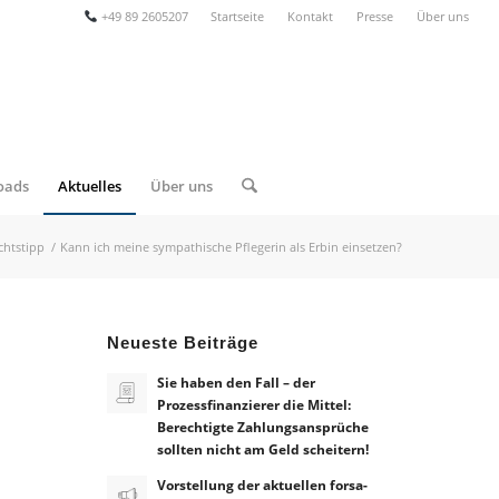
+49 89 2605207
Startseite
Kontakt
Presse
Über uns
oads
Aktuelles
Über uns
chtstipp
/
Kann ich meine sympathische Pflegerin als Erbin einsetzen?
Neueste Beiträge
Sie haben den Fall – der
Prozessfinanzierer die Mittel:
Berechtigte Zahlungsansprüche
sollten nicht am Geld scheitern!
Vorstellung der aktuellen forsa-