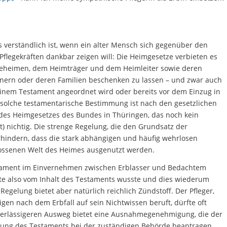
verständlich ist, wenn ein alter Mensch sich gegenüber den
legekräften dankbar zeigen will: Die Heimgesetze verbieten es
geheimen, dem Heimträger und dem Heimleiter sowie deren
ern oder deren Familien beschenken zu lassen – und zwar auch
nem Testament angeordnet wird oder bereits vor dem Einzug in
solche testamentarische Bestimmung ist nach den gesetzlichen
es Heimgesetzes des Bundes in Thüringen, das noch kein
) nichtig. Die strenge Regelung, die den Grundsatz der
verhindern, dass die stark abhängigen und häufig wehrlosen
lossenen Welt des Heimes ausgenutzt werden.
stament im Einvernehmen zwischen Erblasser und Bedachtem
te also vom Inhalt des Testaments wusste und dies wiederum
egelung bietet aber natürlich reichlich Zündstoff. Der Pfleger,
igen nach dem Erbfall auf sein Nichtwissen beruft, dürfte oft
verlässigeren Ausweg bietet eine Ausnahmegenehmigung, die der
chtung des Testaments bei der zuständigen Behörde beantragen