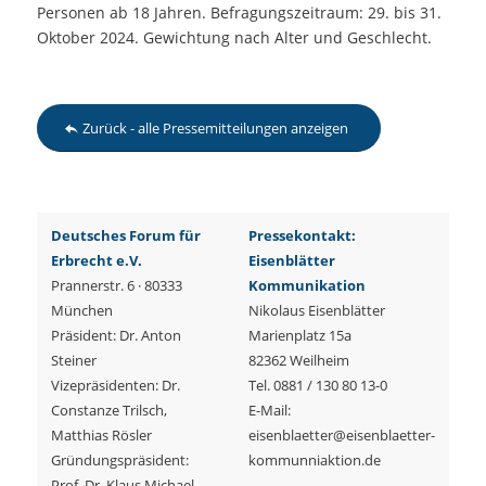
Personen ab 18 Jahren. Befragungszeitraum: 29. bis 31.
Oktober 2024. Gewichtung nach Alter und Geschlecht.
Zurück - alle Pressemitteilungen anzeigen
Deutsches Forum für
Pressekontakt:
Erbrecht e.V.
Eisenblätter
Prannerstr. 6 · 80333
Kommunikation
München
Nikolaus Eisenblätter
Präsident: Dr. Anton
Marienplatz 15a
Steiner
82362 Weilheim
Vizepräsidenten: Dr.
Tel. 0881 / 130 80 13-0
Constanze Trilsch,
E-Mail:
Matthias Rösler
eisenblaetter@eisenblaetter-
Gründungspräsident:
kommunniaktion.de
Prof. Dr. Klaus Michael