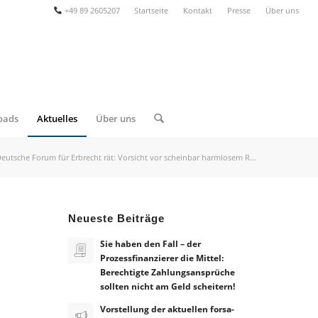
+49 89 2605207
Startseite
Kontakt
Presse
Über uns
oads
Aktuelles
Über uns
eutsche Forum für Erbrecht rät: Vorsicht vor scheinbar harmlosem R...
Neueste Beiträge
Sie haben den Fall – der
Prozessfinanzierer die Mittel:
Berechtigte Zahlungsansprüche
sollten nicht am Geld scheitern!
Vorstellung der aktuellen forsa-