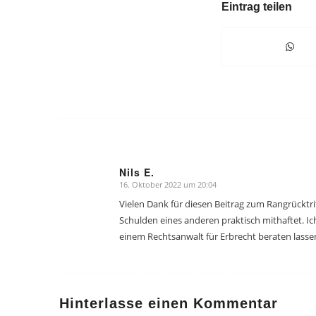
Eintrag teilen
Nils E.
16. Oktober 2022 um 20:04
sagte:
Vielen Dank für diesen Beitrag zum Rangrücktri
Schulden eines anderen praktisch mithaftet. I
einem Rechtsanwalt für Erbrecht beraten lassen
Hinterlasse einen Kommentar