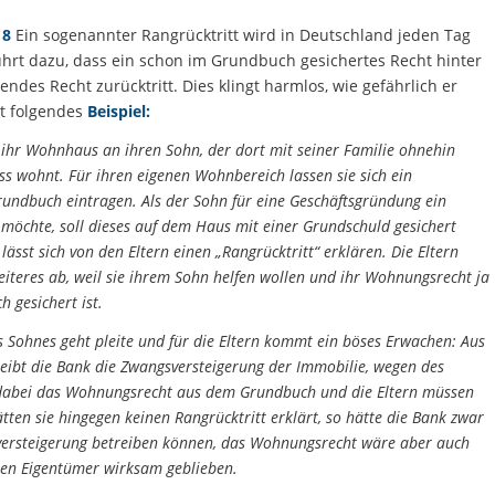
18
Ein sogenannter Rangrücktritt wird in Deutschland jeden Tag
 führt dazu, dass ein schon im Grundbuch gesichertes Recht hinter
des Recht zurücktritt. Dies klingt harmlos, wie gefährlich er
gt folgendes
Beispiel:
 ihr Wohnhaus an ihren Sohn, der dort mit seiner Familie ohnehin
s wohnt. Für ihren eigenen Wohnbereich lassen sie sich ein
ndbuch eintragen. Als der Sohn für eine Geschäftsgründung ein
öchte, soll dieses auf dem Haus mit einer Grundschuld gesichert
ässt sich von den Eltern einen „Rangrücktritt“ erklären. Die Eltern
iteres ab, weil sie ihrem Sohn helfen wollen und ihr Wohnungsrecht ja
 gesichert ist.
s Sohnes geht pleite und für die Eltern kommt ein böses Erwachen: Aus
eibt die Bank die Zwangsversteigerung der Immobilie, wegen des
t dabei das Wohnungsrecht aus dem Grundbuch und die Eltern müssen
ten sie hingegen keinen Rangrücktritt erklärt, so hätte die Bank zwar
versteigerung betreiben können, das Wohnungsrecht wäre aber auch
en Eigentümer wirksam geblieben.