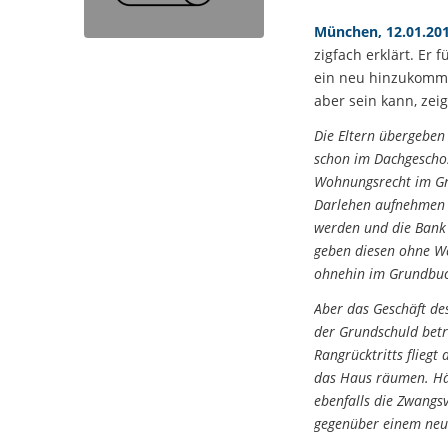
München, 12.01.20
zigfach erklärt. Er
ein neu hinzukommen
aber sein kann, zei
Die Eltern übergeben
schon im Dachgeschos
Wohnungsrecht im Gru
Darlehen aufnehmen m
werden und die Bank l
geben diesen ohne We
ohnehin im Grundbuch
Aber das Geschäft de
der Grundschuld betr
Rangrücktritts flieg
das Haus räumen. Hät
ebenfalls die Zwangs
gegenüber einem neu