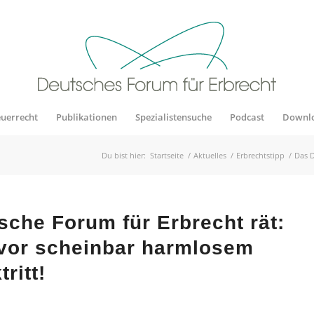
euerrecht
Publikationen
Spezialistensuche
Podcast
Downl
Du bist hier:
Startseite
/
Aktuelles
/
Erbrechtstipp
/
Das D
sche Forum für Erbrecht rät:
 vor scheinbar harmlosem
ritt!