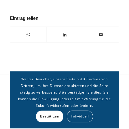
Eintrag teilen
Werter Besucher, unsere Seite nutzt Cookies von
Dritten, um ihre Dienste anzubieten und die Seite
stetig zu verbessern. Bitte bestätigen Sie dies. Sie
können die Einwilligung jederzeit mit Wirkung für die
Zukunft widerrufen oder ändern.
Copyright © Deutsches Forum für
Erbrecht
e.V. –
Kontakt
|
Bestätigen
Individuell
Impressum
|
Datenschutz
|
Sitemap