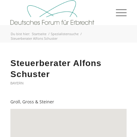
Du bist hier:
Startseite
/
Spezialistensuche
/
Steuerberater Alfons Schuster
Steuerberater Alfons
Schuster
BAYERN
Groll, Gross & Steiner