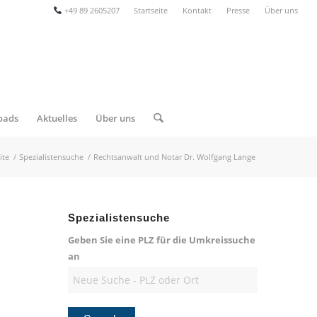
+49 89 2605207
Startseite
Kontakt
Presse
Über uns
oads
Aktuelles
Über uns
ite
/
Spezialistensuche
/
Rechtsanwalt und Notar Dr. Wolfgang Lange
Spezialistensuche
Geben Sie eine PLZ für die Umkreissuche
an