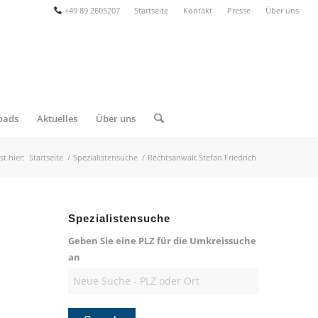
+49 89 2605207
Startseite
Kontakt
Presse
Über uns
oads
Aktuelles
Über uns
st hier:
Startseite
/
Spezialistensuche
/
Rechtsanwalt Stefan Friedrich
Spezialistensuche
Geben Sie eine PLZ für die Umkreissuche
an