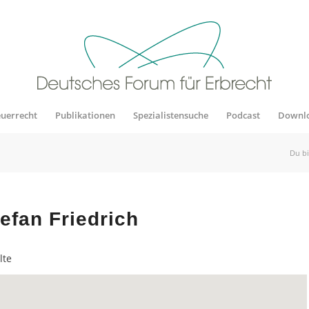
euerrecht
Publikationen
Spezialistensuche
Podcast
Downl
Du bi
efan Friedrich
lte