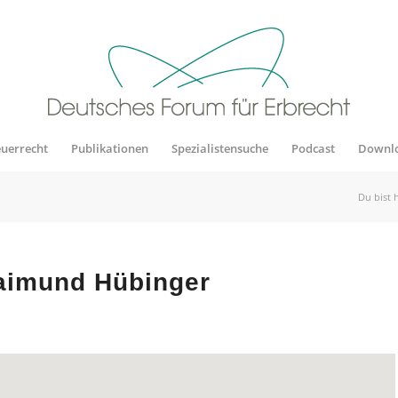
euerrecht
Publikationen
Spezialistensuche
Podcast
Downl
Du bist h
aimund Hübinger