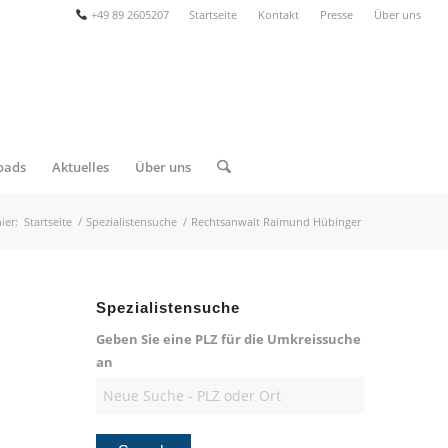
+49 89 2605207
Startseite
Kontakt
Presse
Über uns
oads
Aktuelles
Über uns
ier:
Startseite
/
Spezialistensuche
/
Rechtsanwalt Raimund Hübinger
Spezialistensuche
Geben Sie eine PLZ für die Umkreissuche
an