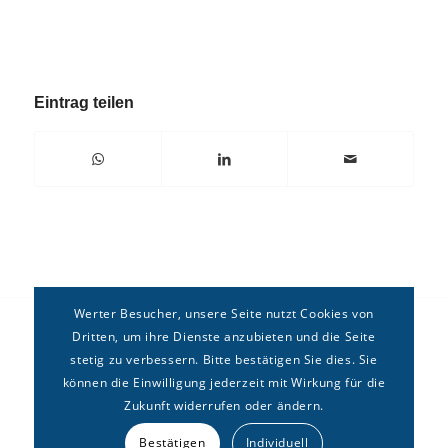
Eintrag teilen
Werter Besucher, unsere Seite nutzt Cookies von
Dritten, um ihre Dienste anzubieten und die Seite
stetig zu verbessern. Bitte bestätigen Sie dies. Sie
können die Einwilligung jederzeit mit Wirkung für die
Zukunft widerrufen oder ändern.
Copyright © Deutsches Forum für
Erbrecht
e.V. –
Kontakt
|
Bestätigen
Individuell
Impressum
|
Datenschutz
|
Sitemap