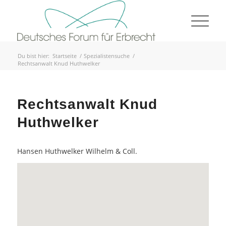
Du bist hier:
Startseite
/
Spezialistensuche
/
Rechtsanwalt Knud Huthwelker
Rechtsanwalt Knud
Huthwelker
Hansen Huthwelker Wilhelm & Coll.