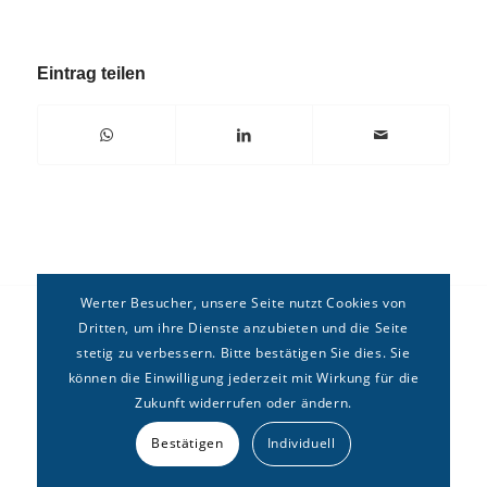
Eintrag teilen
Werter Besucher, unsere Seite nutzt Cookies von
Dritten, um ihre Dienste anzubieten und die Seite
stetig zu verbessern. Bitte bestätigen Sie dies. Sie
können die Einwilligung jederzeit mit Wirkung für die
Zukunft widerrufen oder ändern.
Copyright © Deutsches Forum für
Erbrecht
e.V. –
Kontakt
|
Bestätigen
Individuell
Impressum
|
Datenschutz
|
Sitemap