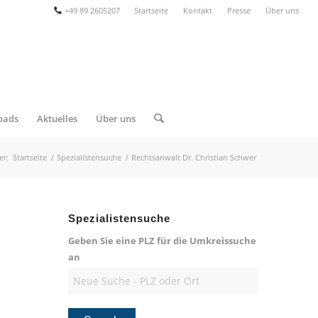
+49 89 2605207
Startseite
Kontakt
Presse
Über uns
oads
Aktuelles
Über uns
er:
Startseite
/
Spezialistensuche
/
Rechtsanwalt Dr. Christian Schwer
Spezialistensuche
Geben Sie eine PLZ für die Umkreissuche
an