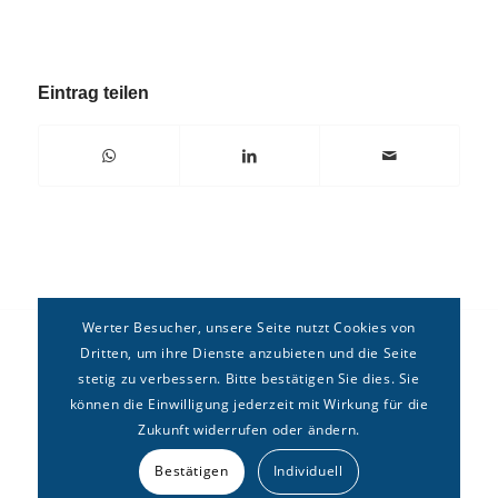
Eintrag teilen
Werter Besucher, unsere Seite nutzt Cookies von
Dritten, um ihre Dienste anzubieten und die Seite
stetig zu verbessern. Bitte bestätigen Sie dies. Sie
können die Einwilligung jederzeit mit Wirkung für die
Zukunft widerrufen oder ändern.
Copyright © Deutsches Forum für
Erbrecht
e.V. –
Kontakt
|
Bestätigen
Individuell
Impressum
|
Datenschutz
|
Sitemap