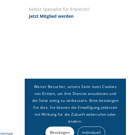
Selbst Spezialist für Erbrecht?
Jetzt Mitglied werden
Werter Besucher, unsere Seite nutzt Cookies
von Dritten, um ihre Dienste anzubieten und
die Seite stetig zu verbessern. Bitte bestätigen
Sie dies. Sie können die Einwilligung jederzeit
mit Wirkung für die Zukunft widerrufen oder
ändern.
Bestätigen
Individuell
Sitemap