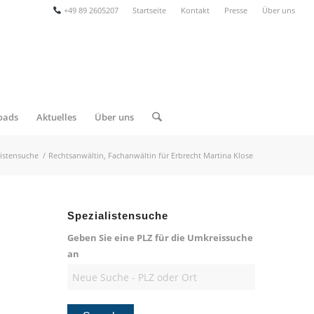
+49 89 2605207
Startseite
Kontakt
Presse
Über uns
oads
Aktuelles
Über uns
listensuche
/
Rechtsanwältin, Fachanwältin für Erbrecht Martina Klose
Spezialistensuche
Geben Sie eine PLZ für die Umkreissuche
an