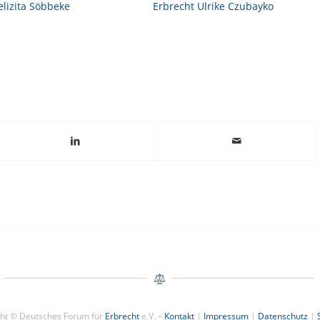
elizita Söbbeke
Erbrecht Ulrike Czubayko
ght © Deutsches Forum für
Erbrecht
e.V. –
Kontakt
|
Impressum
|
Datenschutz
|