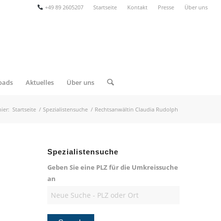
+49 89 2605207
Startseite
Kontakt
Presse
Über uns
oads
Aktuelles
Über uns
hier:
Startseite
/
Spezialistensuche
/
Rechtsanwältin Claudia Rudolph
Spezialistensuche
Geben Sie eine PLZ für die Umkreissuche
an