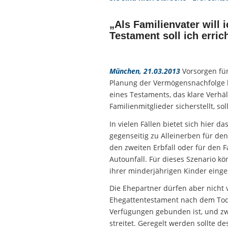
„Als Familienvater will 
Testament soll ich erric
München, 21.03.2013
Vorsorgen für 
Planung der Vermögensnachfolge bes
eines Testaments, das klare Verhä
Familienmitglieder sicherstellt, s
In vielen Fällen bietet sich hier 
gegenseitig zu Alleinerben für de
den zweiten Erbfall oder für den Fa
Autounfall. Für dieses Szenario k
ihrer minderjährigen Kinder einges
Die Ehepartner dürfen aber nicht 
Ehegattentestament nach dem Tod 
Verfügungen gebunden ist, und zw
streitet. Geregelt werden sollte d