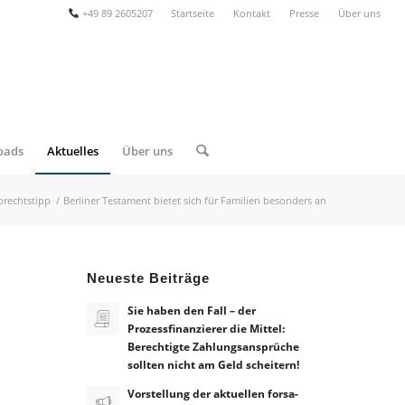
+49 89 2605207
Startseite
Kontakt
Presse
Über uns
oads
Aktuelles
Über uns
brechtstipp
/
Berliner Testament bietet sich für Familien besonders an
Neueste Beiträge
Sie haben den Fall – der
Prozessfinanzierer die Mittel:
Berechtigte Zahlungsansprüche
sollten nicht am Geld scheitern!
Vorstellung der aktuellen forsa-