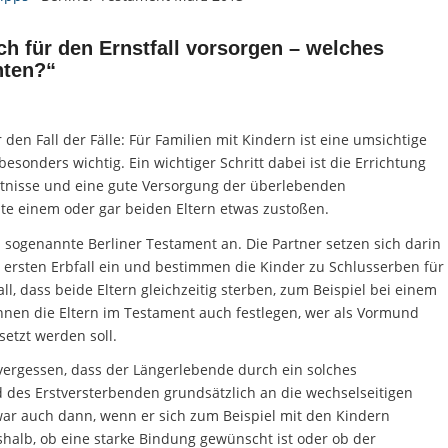
ich für den Ernstfall vorsorgen – welches
hten?“
den Fall der Fälle: Für Familien mit Kindern ist eine umsichtige
onders wichtig. Ein wichtiger Schritt dabei ist die Errichtung
ltnisse und eine gute Versorgung der überlebenden
ollte einem oder gar beiden Eltern etwas zustoßen.
das sogenannte Berliner Testament an. Die Partner setzen sich darin
n ersten Erbfall ein und bestimmen die Kinder zu Schlusserben für
ll, dass beide Eltern gleichzeitig sterben, zum Beispiel bei einem
önnen die Eltern im Testament auch festlegen, wer als Vormund
etzt werden soll.
vergessen, dass der Längerlebende durch ein solches
des Erstversterbenden grundsätzlich an die wechselseitigen
ar auch dann, wenn er sich zum Beispiel mit den Kindern
eshalb, ob eine starke Bindung gewünscht ist oder ob der