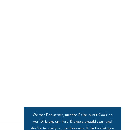
Werter Besucher, unsere Seite nutzt Cookies
von Dritten, um ihre Dienste anzubieten und
die Seite stetig zu verbessern. Bitte bestätigen