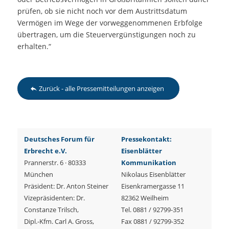
prüfen, ob sie nicht noch vor dem Austrittsdatum
Vermögen im Wege der vorweggenommenen Erbfolge
übertragen, um die Steuervergünstigungen noch zu
erhalten.“
Zurück - alle Pressemitteilungen anzeigen
Deutsches Forum für
Pressekontakt:
Erbrecht e.V.
Eisenblätter
Prannerstr. 6 · 80333
Kommunikation
München
Nikolaus Eisenblätter
Präsident: Dr. Anton Steiner
Eisenkramergasse 11
Vizepräsidenten: Dr.
82362 Weilheim
Constanze Trilsch,
Tel. 0881 / 92799-351
Dipl.-Kfm. Carl A. Gross,
Fax 0881 / 92799-352