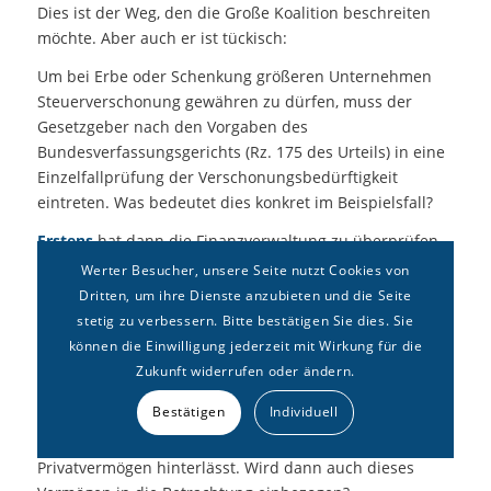
Dies ist der Weg, den die Große Koalition beschreiten
möchte. Aber auch er ist tückisch:
Um bei Erbe oder Schenkung größeren Unternehmen
Steuerverschonung gewähren zu dürfen, muss der
Gesetzgeber nach den Vorgaben des
Bundesverfassungsgerichts (Rz. 175 des Urteils) in eine
Einzelfallprüfung der Verschonungsbedürftigkeit
eintreten. Was bedeutet dies konkret im Beispielsfall?
Erstens
hat dann die Finanzverwaltung zu überprüfen,
ob der Erwerber, also S, bei Erbschaft oder Schenkung
Werter Besucher, unsere Seite nutzt Cookies von
noch weiteres Vermögen, beispielsweise Geld oder
Dritten, um ihre Dienste anzubieten und die Seite
Immobilien erwirbt, aus dem er die Steuer aufbringen
stetig zu verbessern. Bitte bestätigen Sie dies. Sie
könnte. Im Erbfall lässt sich dies noch relativ leicht
können die Einwilligung jederzeit mit Wirkung für die
überprüfen, weil dieses Vermögen ohnehin erfasst und
Zukunft widerrufen oder ändern.
bewertet werden muss. Aber selbst dann lauern weitere
Bestätigen
Individuell
Komplikationen: Was ist, wenn der Erwerber, hier S, eine
Schwester hat, der der Vater das erhebliche
Privatvermögen hinterlässt. Wird dann auch dieses