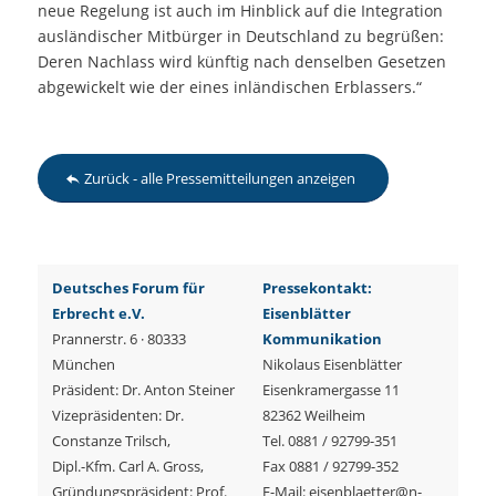
neue Regelung ist auch im Hinblick auf die Integration
ausländischer Mitbürger in Deutschland zu begrüßen:
Deren Nachlass wird künftig nach denselben Gesetzen
abgewickelt wie der eines inländischen Erblassers.“
Zurück - alle Pressemitteilungen anzeigen
Deutsches Forum für
Pressekontakt:
Erbrecht e.V.
Eisenblätter
Prannerstr. 6 · 80333
Kommunikation
München
Nikolaus Eisenblätter
Präsident: Dr. Anton Steiner
Eisenkramergasse 11
Vizepräsidenten: Dr.
82362 Weilheim
Constanze Trilsch,
Tel. 0881 / 92799-351
Dipl.-Kfm. Carl A. Gross,
Fax 0881 / 92799-352
Gründungspräsident: Prof.
E-Mail: eisenblaetter@n-