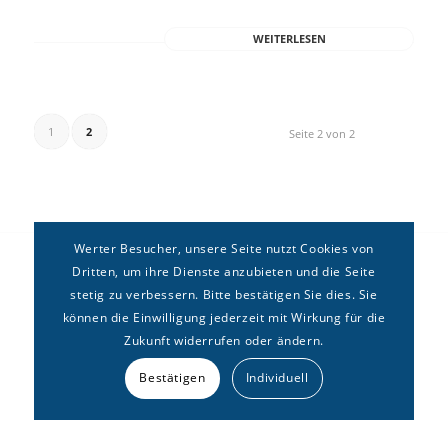
WEITERLESEN
1
2
Seite 2 von 2
Werter Besucher, unsere Seite nutzt Cookies von
Dritten, um ihre Dienste anzubieten und die Seite
stetig zu verbessern. Bitte bestätigen Sie dies. Sie
können die Einwilligung jederzeit mit Wirkung für die
Zukunft widerrufen oder ändern.
Copyright © Deutsches Forum für
Erbrecht
e.V. –
Kontakt
|
Bestätigen
Individuell
Impressum
|
Datenschutz
|
Sitemap